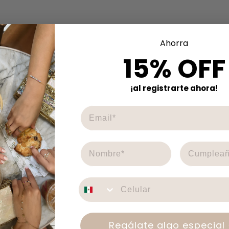
Ahorra
15% OFF
¡al registrarte ahora!
CELULAR
Regálate algo especial