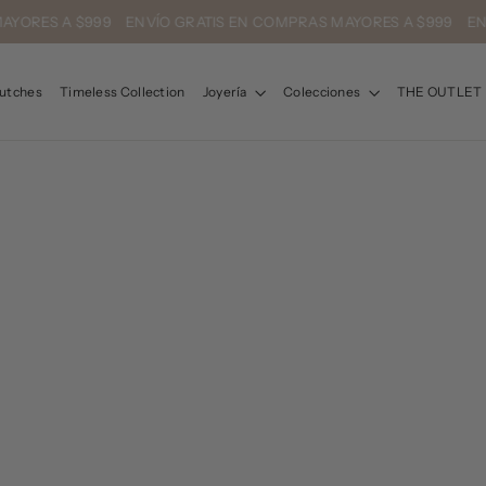
AYORES A $999 ENVÍO GRATIS EN COMPRAS MAYORES A $999 EN
utches
Timeless Collection
Joyería
Colecciones
THE OUTLET
ORDENAR