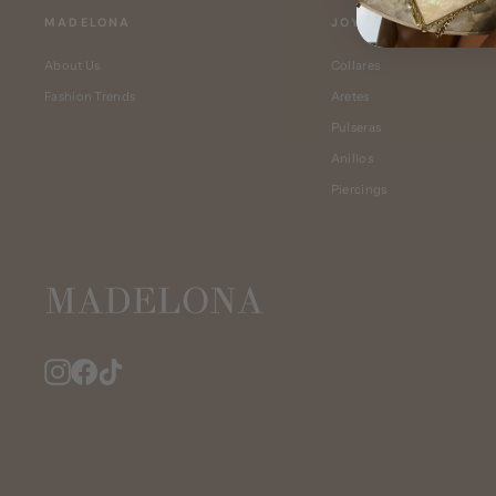
MADELONA
JOYERÍA
About Us
Collares
Fashion Trends
Aretes
Pulseras
Anillos
Piercings
Instagram
Facebook
TikTok